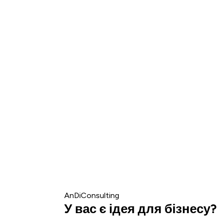
Proin non eros elemen
vehicula dui. Praese
AnDiConsulting
У вас є ідея для бізнесу?