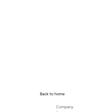
tum, sagittis diam at, feugiat nunc. Ut velit arcu, posuere at 
nt at felis ante. Cras sed ultricies risus. Nullam porta fermen
quis mauris ultrices.
Back to home
Company