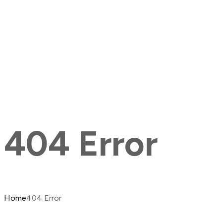
404 Error
Home
404 Error