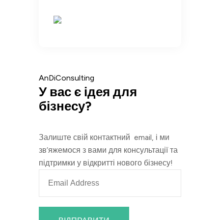
AnDiConsulting
У вас є ідея для
бізнесу?
Залиште свій контактний email, і ми
зв’яжемося з вами для консультації та
підтримки у відкритті нового бізнесу!