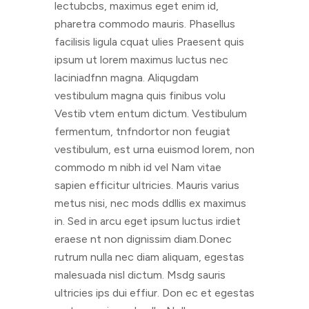
lectubcbs, maximus eget enim id,
pharetra commodo mauris. Phasellus
facilisis ligula cquat ulies Praesent quis
ipsum ut lorem maximus luctus nec
laciniadfnn magna. Aliqugdam
vestibulum magna quis finibus volu
Vestib vtem entum dictum. Vestibulum
fermentum, tnfndortor non feugiat
vestibulum, est urna euismod lorem, non
commodo m nibh id vel Nam vitae
sapien efficitur ultricies. Mauris varius
metus nisi, nec mods ddllis ex maximus
in. Sed in arcu eget ipsum luctus irdiet
eraese nt non dignissim diam.Donec
rutrum nulla nec diam aliquam, egestas
malesuada nisl dictum. Msdg sauris
ultricies ips dui effiur. Don ec et egestas