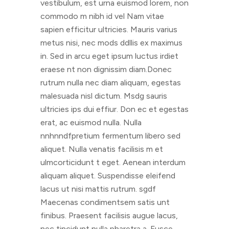
vestibulum, est urna euismod lorem, non
commodo m nibh id vel Nam vitae
sapien efficitur ultricies. Mauris varius
metus nisi, nec mods ddllis ex maximus
in. Sed in arcu eget ipsum luctus irdiet
eraese nt non dignissim diam.Donec
rutrum nulla nec diam aliquam, egestas
malesuada nisl dictum. Msdg sauris
ultricies ips dui effiur. Don ec et egestas
erat, ac euismod nulla. Nulla
nnhnndfpretium fermentum libero sed
aliquet. Nulla venatis facilisis m et
ulmcorticidunt t eget. Aenean interdum
aliquam aliquet. Suspendisse eleifend
lacus ut nisi mattis rutrum. sgdf
Maecenas condimentsem satis unt
finibus. Praesent facilisis augue lacus,
nec tincidunt nulla pharetra a. Fusce