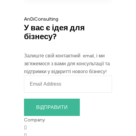
AnDiConsulting
У вас є ідея для
бізнесу?
Залиште свій контактний email, і ми
зв’яжемося з вами для консультації та
підтримки у відкритті нового бізнесу!
ВІДПРАВИТИ
Company