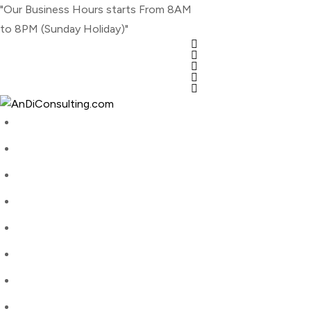
Skip
"Our Business Hours starts From 8AM
to
to 8PM (Sunday Holiday)"
content