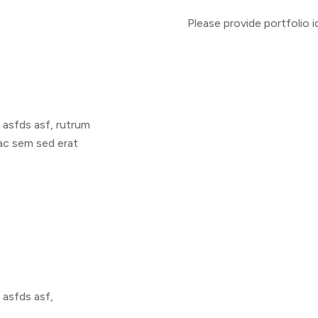
Please provide portfolio i
m asfds asf, rutrum
 ac sem sed erat
 asfds asf,