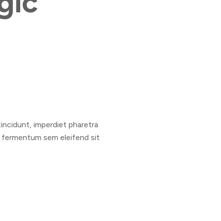
gic
n tincidunt, imperdiet pharetra
c fermentum sem eleifend sit