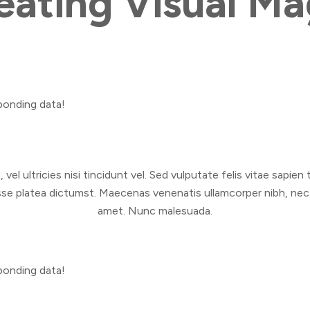
eating Visual Ma
sponding data!
, vel ultricies nisi tincidunt vel. Sed vulputate felis vitae sapie
itasse platea dictumst. Maecenas venenatis ullamcorper nibh, ne
amet. Nunc malesuada.
sponding data!