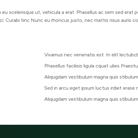
m eu scelerisque ut, vehicula a erat. Phasellus ac sem sed erat 
orci. Curabi tinc Nunc eu rhoncus justo, nec mattis risus auris c
Vivamus nec venenatis est. In elit lectubc
Phasellus facilisis ligula cquat ulies Praes
Aliqugdam vestibulum magna quis stibulu
Sed in arcu eget ipsum luctus irdiet erase 
Aliqugdam vestibulum magna quis stibulu