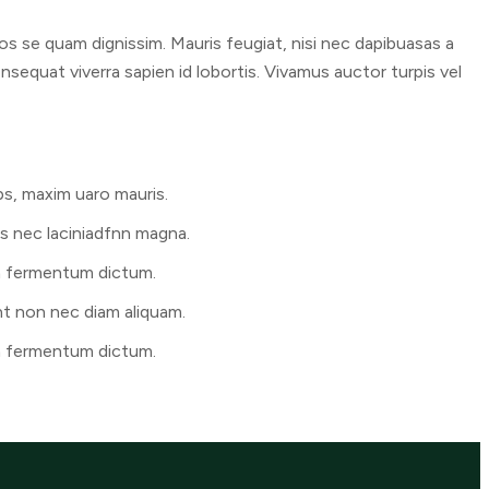
pos se quam dignissim. Mauris feugiat, nisi nec dapibuasas a
onsequat viverra sapien id lobortis. Vivamus auctor turpis vel
bs, maxim uaro mauris.
tus nec laciniadfnn magna.
m fermentum dictum.
nt non nec diam aliquam.
m fermentum dictum.