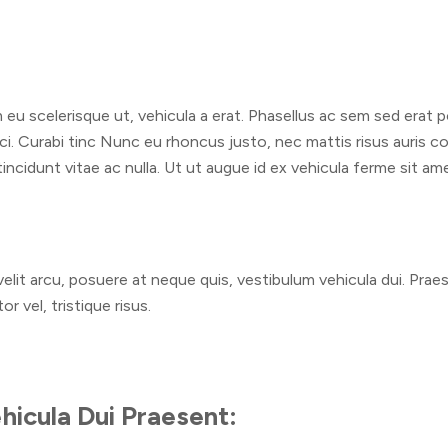
:
m eu scelerisque ut, vehicula a erat. Phasellus ac sem sed erat 
orci. Curabi tinc Nunc eu rhoncus justo, nec mattis risus auris c
incidunt vitae ac nulla. Ut ut augue id ex vehicula ferme sit ame
lit arcu, posuere at neque quis, vestibulum vehicula dui. Praese
 vel, tristique risus.
icula Dui Praesent: