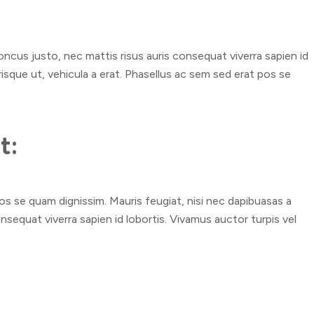
honcus justo, nec mattis risus auris consequat viverra sapien id
erisque ut, vehicula a erat. Phasellus ac sem sed erat pos se
t:
pos se quam dignissim. Mauris feugiat, nisi nec dapibuasas a
onsequat viverra sapien id lobortis. Vivamus auctor turpis vel