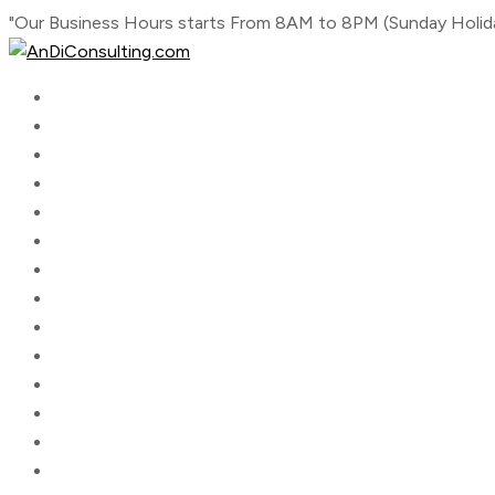
Skip
"Our Business Hours starts From 8AM to 8PM (Sunday Holid
to
content