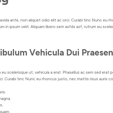
gravida ante, non aliquet odio elit ac orci. Curabi tinc Nunc eu r
ulum in ipsum velit. Aliquam libero sem asfds asf, rutrum eu scel
bulum Vehicula Dui Praesen
m eu scelerisque ut, vehicula a erat. Phasellus ac sem sed erat 
orci. Curabi tinc Nunc eu rhoncus justo, nec mattis risus auris c
ris.
 magna.
m.
iquam.