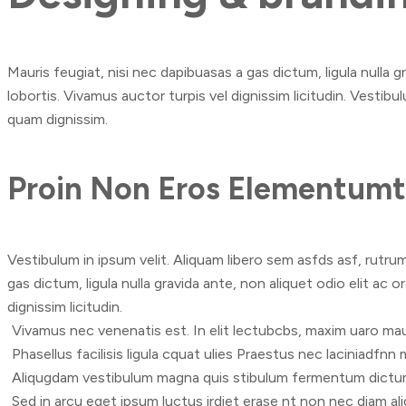
Mauris feugiat, nisi nec dapibuasas a gas dictum, ligula nulla 
lobortis. Vivamus auctor turpis vel dignissim licitudin. Vestib
quam dignissim.
Proin Non Eros Elementumti
Vestibulum in ipsum velit. Aliquam libero sem asfds asf, rutru
gas dictum, ligula nulla gravida ante, non aliquet odio elit ac 
dignissim licitudin.
Vivamus nec venenatis est. In elit lectubcbs, maxim uaro mau
Phasellus facilisis ligula cquat ulies Praestus nec laciniadfnn
Aliqugdam vestibulum magna quis stibulum fermentum dictu
Sed in arcu eget ipsum luctus irdiet erase nt non nec diam al